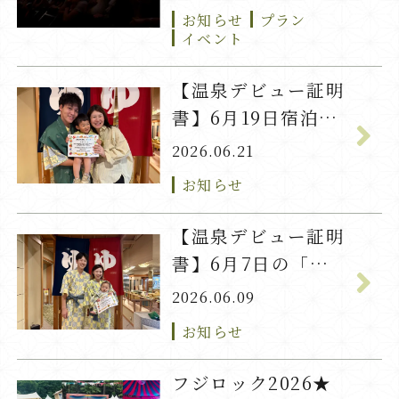
お知らせ
プラン
イベント
【温泉デビュー証明
書】6月19日宿泊
「ちかげ」君
2026.06.21
お知らせ
【温泉デビュー証明
書】6月7日の「れ
の」君
2026.06.09
お知らせ
フジロック2026★