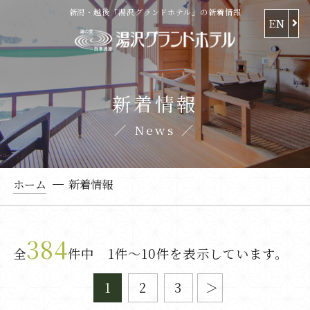
新潟・越後「湯沢グランドホテル」の新着情報
EN
新着情報
News
ホーム
新着情報
384
全
件中 1件～10件を表示しています。
1
2
3