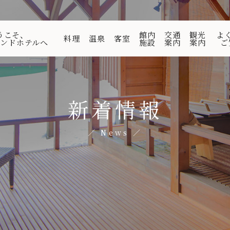
うこそ、
館内
交通
観光
よ
料理
温泉
客室
ンドホテルへ
施設
案内
案内
ご
新着情報
News