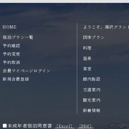
HOME
ようこそ、
湯沢グラン
宿泊プラン一覧
団体プラン
予約確認
料理
予約変更
温泉
予約取消
客室
会員マイページログイン
新規会員登録
館内施設
交通案内
観光案内
新着情報
■未成年者宿泊同意書
［Excel］
［PDF］