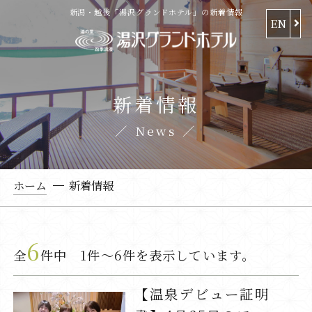
新潟・越後「湯沢グランドホテル」の新着情報
EN
新着情報
News
ホーム
新着情報
6
全
件中 1件～6件を表示しています。
【温泉デビュー証明