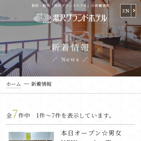
新潟・越後「湯沢グランドホテル」の新着情報
EN
新着情報
News
ホーム
新着情報
7
全
件中 1件～7件を表示しています。
本日オープン☆男女