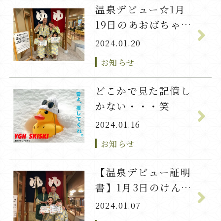
温泉デビュー☆1月
19日のあおばちゃん
とてっしょう君
2024.01.20
お知らせ
どこかで見た記憶し
かない・・・笑
2024.01.16
お知らせ
【温泉デビュー証明
書】1月3日のけんぞ
う君とみづきちゃん
2024.01.07
☆