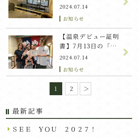
2024.07.14
お知らせ
【温泉デビュー証明
書】7月13日の「ひ
な」ちゃん
2024.07.14
お知らせ
1
2
最新記事
ＳＥＥ ＹＯＵ ２０２７！