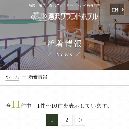
新潟・越後「湯沢グランドホテル」の新着情報
EN
新着情報
News
ホーム
新着情報
11
全
件中 1件～10件を表示しています。
1
2