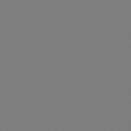
【夏休みファミリー旅行に
どうぞ！】☆真夏のヒーロ
ー見参！☆【湯沢高原アル
プの里ロープウェイ往復乗
車券＆売店利用券1,000円
付】
19,650
お一人様
円 ～（税込）
【夕食時に嬉しい生ビール
１杯付き】冷え冷えビール
で食欲増進☆夏季限定プラ
ン【売店利用券1,000円
付】
14,550
お一人様
円 ～（税込）