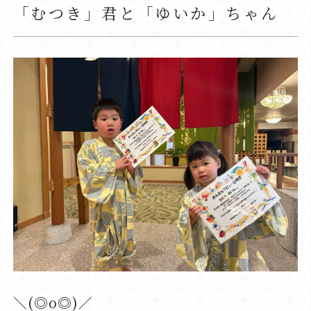
「むつき」君と「ゆいか」ちゃん
＼(◎o◎)／