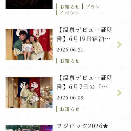
お知らせ
プラン
イベント
【温泉デビュー証明
書】6月19日宿泊
「ちかげ」君
2026.06.21
お知らせ
【温泉デビュー証明
書】6月7日の「れ
の」君
2026.06.09
お知らせ
フジロック2026★