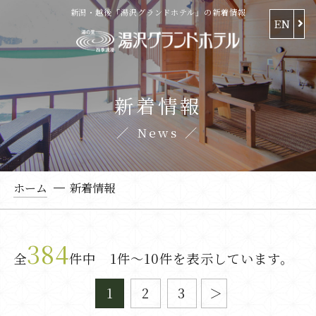
新潟・越後「湯沢グランドホテル」の新着情報
EN
新着情報
News
ホーム
新着情報
384
全
件中 1件～10件を表示しています。
1
2
3