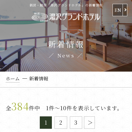
新潟・越後「湯沢グランドホテル」の新着情報
EN
新着情報
News
ホーム
新着情報
384
全
件中 1件～10件を表示しています。
1
2
3