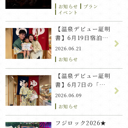
お知らせ
プラン
イベント
【温泉デビュー証明
書】6月19日宿泊
「ちかげ」君
2026.06.21
お知らせ
【温泉デビュー証明
書】6月7日の「れ
の」君
2026.06.09
お知らせ
フジロック2026★