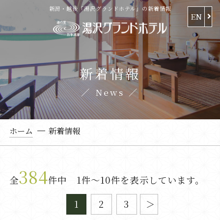
新潟・越後「湯沢グランドホテル」の新着情報
EN
新着情報
News
ホーム
新着情報
384
全
件中 1件～10件を表示しています。
1
2
3