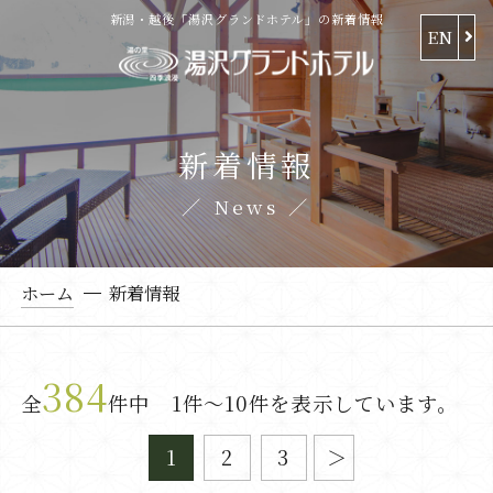
新潟・越後「湯沢グランドホテル」の新着情報
EN
新着情報
News
ホーム
新着情報
384
全
件中 1件～10件を表示しています。
1
2
3