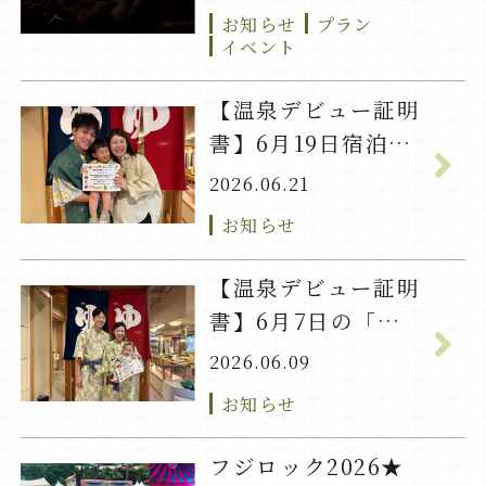
お知らせ
プラン
イベント
【温泉デビュー証明
書】6月19日宿泊
「ちかげ」君
2026.06.21
お知らせ
【温泉デビュー証明
書】6月7日の「れ
の」君
2026.06.09
お知らせ
フジロック2026★